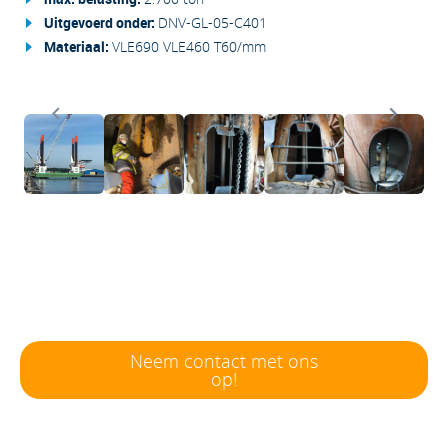
Uitgevoerd onder:
DNV-GL-05-C401
Materiaal:
VLE690 VLE460 T60/mm
BENIEUWD WAT WE VOOR JOUW
BEDRIJF KUNNEN BETEKENEN?
Neem contact met ons
op!