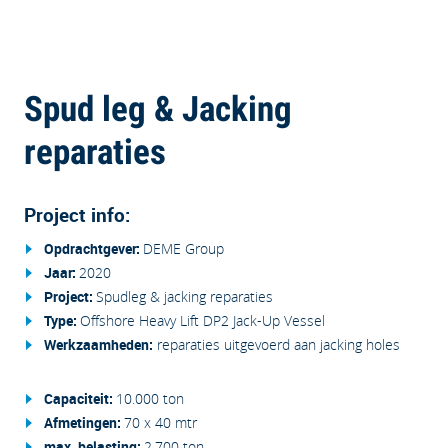
‹‹ Terug naar overzicht
Spud leg & Jacking
reparaties
Project info:
Opdrachtgever:
DEME Group
Jaar:
2020
Project:
Spudleg & jacking reparaties
Type:
Offshore Heavy Lift DP2 Jack-Up Vessel
Werkzaamheden:
reparaties uitgevoerd aan jacking holes
Capaciteit:
10.000 ton
Afmetingen:
70 x 40 mtr
max. belasting
:
2.700 ton