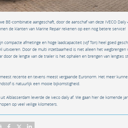
euwe BE-combinatie aangeschaft, door de aanschaf van deze IVECO Daily
nen de klanten van Marine Repair rekenen op een nog betere service!
zijn compacte afmetinge en hoge laadcapaciteit (vijf Ton) heel goed gesch
l uitvoeren. Door de multi inzetbaarheid is niet alleen het wegbrengen
ar door de lengte van de trailer is het ophalen en brengen van lengtes s
e meest recente en tevens meest vergaande Euronorm. Het meer kunne
ndstof is natuurlijk een mooie bijkomstigheid.
uit Alblasserdam leverde de iveco daily af. We gaan hier de komende jar
open op veel veilige kilometers.