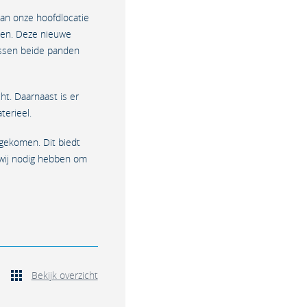
aan onze hoofdlocatie
men. Deze nieuwe
tussen beide panden
t. Daarnaast is er
terieel.
jgekomen. Dit biedt
 wij nodig hebben om
Bekijk overzicht