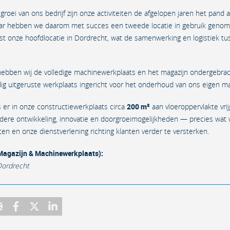
roei van ons bedrijf zijn onze activiteiten de afgelopen jaren het pand 
 jaar hebben we daarom met succes een tweede locatie in gebruik geno
naast onze hoofdlocatie in Dordrecht, wat de samenwerking en logistiek 
ebben wij de volledige machinewerkplaats en het magazijn ondergebrach
g uitgeruste werkplaats ingericht voor het onderhoud van ons eigen ma
s er in onze constructiewerkplaats circa
200 m²
aan vloeroppervlakte vri
rdere ontwikkeling, innovatie en doorgroeimogelijkheden — precies wat
ten en onze dienstverlening richting klanten verder te versterken.
(Magazijn & Machinewerkplaats):
Dordrecht