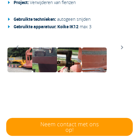
Project:
Verwijderen van flenzen
Gebruikte technieken:
autogeen snijden
Gebruikte apparatuur: Koike IK12
max 3
BENIEUWD WAT WE VOOR JOUW
BEDRIJF KUNNEN BETEKENEN?
Neem contact met ons
op!