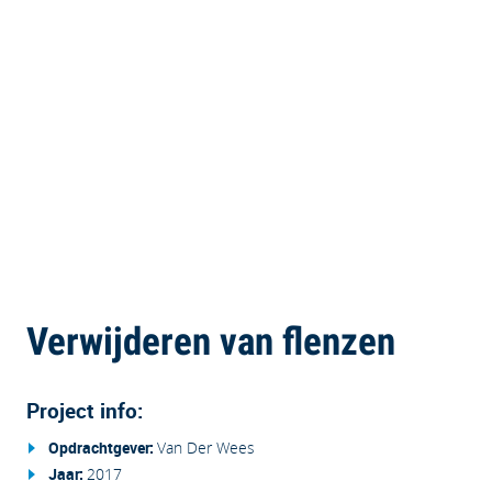
aangepaste snijapparatuur
konden we de
werkzaamheden direct uitvoeren,
zodat het transport naar
Nederland zijn weg kon
vervolgen.
‹‹ Terug naar overzicht
Verwijderen van flenzen
Project info:
Opdrachtgever:
Van Der Wees
Jaar:
2017