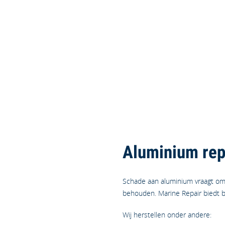
cialist voor het lassen van alu
"Marine Repair"
Aluminium repa
Schade aan aluminium vraagt om 
behouden. Marine Repair biedt 
Wij herstellen onder andere: