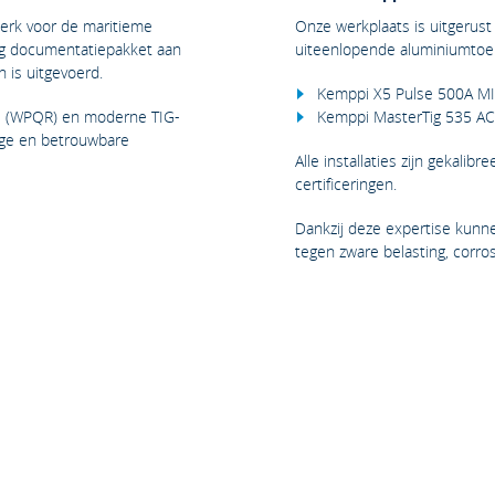
swerk voor de maritieme
Onze werkplaats is uitgerust 
dig documentatiepakket aan
uiteenlopende aluminiumtoe
 is uitgevoerd.
Kemppi X5 Pulse 500A 
es (WPQR) en moderne TIG-
Kemppi MasterTig 535 A
ige en betrouwbare
Alle installaties zijn gekali
certificeringen.
Dankzij deze expertise kunne
tegen zware belasting, corr