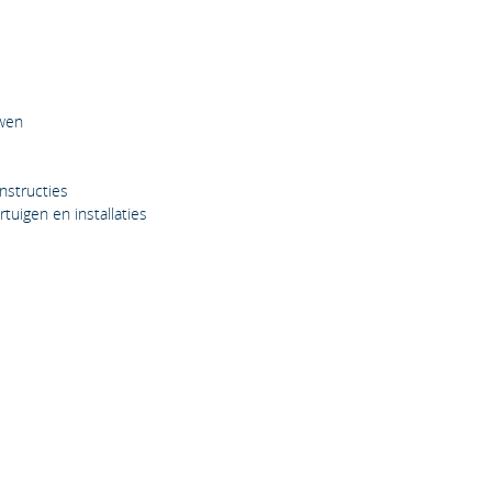
wen
nstructies
tuigen en installaties