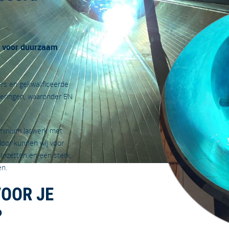
n voor duurzaam
ers en gekwalificeerde
geringen, waaronder EN
luminium laswerk met
door kunnen wij voor
inzetten en een sterk,
en.
VOOR JE
?