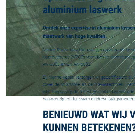
aluminium laswerk
Ontdek onze expertise in aluminium lasse
maatwerk van hoge kwaliteit.
Marine Repair beschikt over gecertificeerde lass
lasprocedures (WPQR) voor diverse aluminiumle
AW-5083 en EN AW-6082.
Bij Marine Repair verzorgen wij gecertificeerd a
zowel de MIG/MAG- als de TIG-lastechniek. Hier
elke toepassing de meest geschikte lasmethode 
nauwkeurig en duurzaam eindresultaat garander
BENIEUWD WAT WIJ 
KUNNEN BETEKENEN